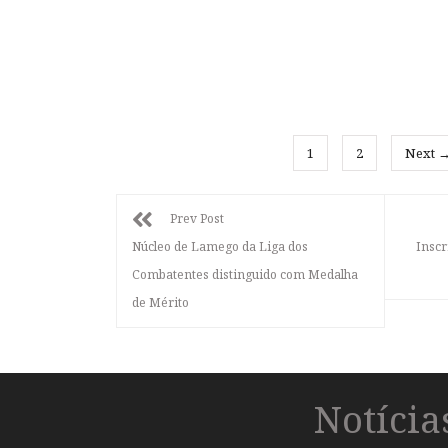
1
2
Next 
Prev Post
Núcleo de Lamego da Liga dos
Inscr
Combatentes distinguido com Medalha
de Mérito
Notíci