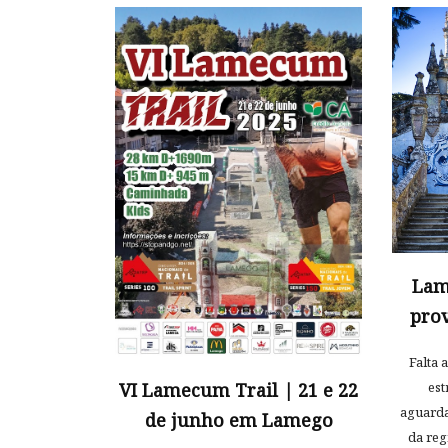
Lam
prov
Falta 
est
VI Lamecum Trail | 21 e 22
aguarda
de junho em Lamego
da reg