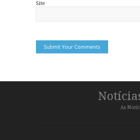
Site
Notíci
As Notíc