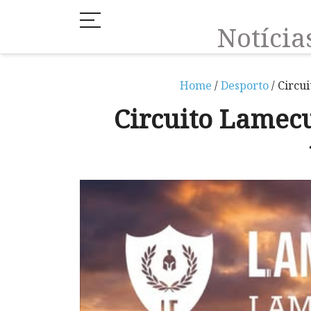
Notíci
Home
/
Desporto
/ Circu
Circuito Lamecu