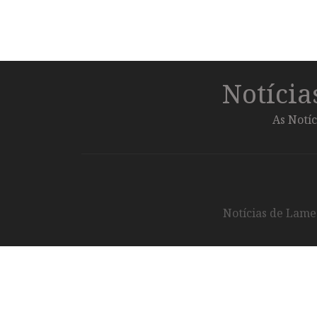
Notíci
As Notíc
Notícias de Lameg