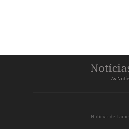
Notíci
As Notíc
Notícias de Lameg