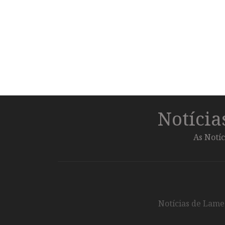
Notíci
As Notíc
Notícias de Lameg