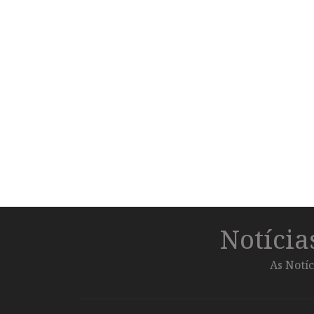
Notíci
As Notíc