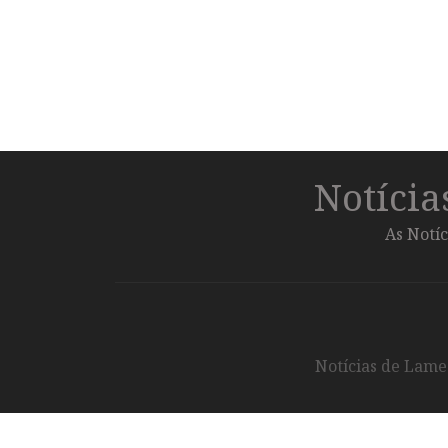
Notíci
As Notíc
Notícias de Lameg