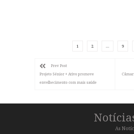
1
2
…
9
Prev Post
Projeto Sénior + Ativo promove
Câmara
envelhecimento com mais saúde
Notíci
As Notíc