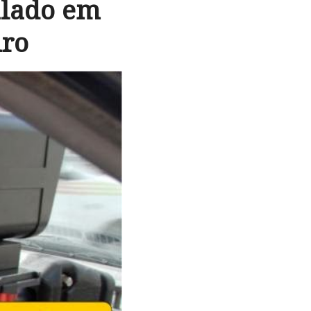
alado em
iro