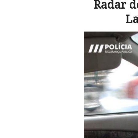
Radar d
La