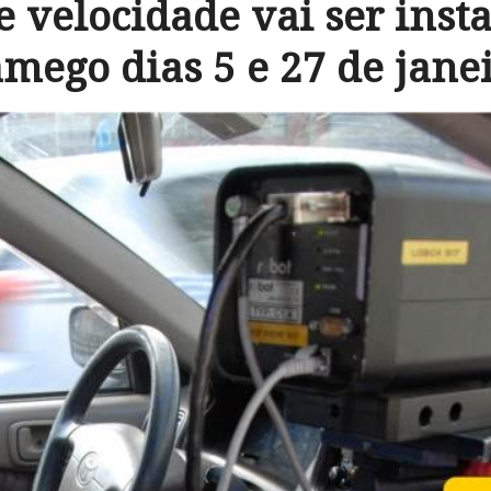
e velocidade vai ser inst
mego dias 5 e 27 de jane