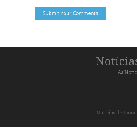
Notíci
As Notíc
Notícias de Lameg