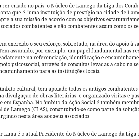
 ser criado no país, o Núcleo de Lamego da Liga dos Comb
conta que é “uma instituição de prestígio na cidade de Lam
pre a sua missão de acordo com os objetivos estatutariam
ssociados combatentes e não combatentes assim como os seu
tem exercido o seu esforço, sobretudo, na área do apoio à s
 Tem assumido, por exemplo, um papel fundamental nas res
adamente na referenciação, identificação e encaminhame
poio psicossocial, através de consultas levadas a cabo na s
encaminhamento para as instituições locais.
 âmbito cultural, tem apoiado todos os antigos combatentes
a divulgação de obras literárias e organizado visitas e pa
al e em Espanha. No âmbito da Ação Social é também memb
al de Lamego (CLAS), constituindo-se como parte da solução
rgindo nesta área aos seus associados.
r Lima é o atual Presidente do Núcleo de Lamego da Liga 