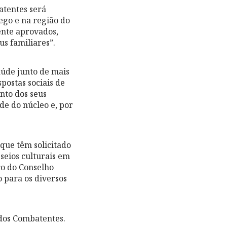
atentes será
ego e na região do
ente aprovados,
s familiares”.
aúde junto de mais
postas sociais de
nto dos seus
ede do núcleo e, por
 que têm solicitado
sseios culturais em
ro do Conselho
 para os diversos
dos Combatentes.