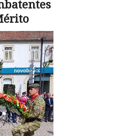
mbatentes
érito