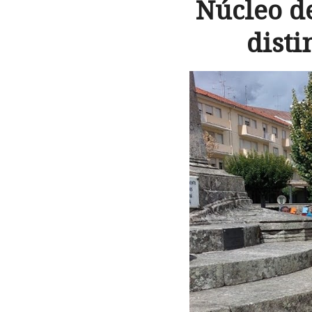
Núcleo d
dist