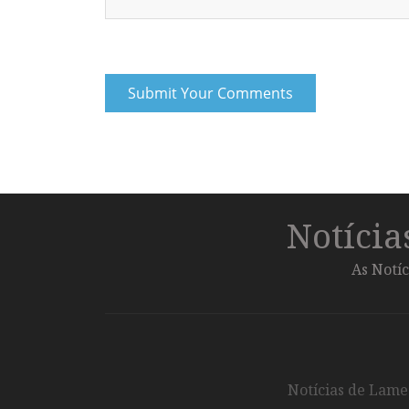
Notíci
As Notíc
Notícias de Lameg