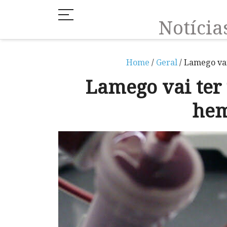
Notíci
Home
/
Geral
/ Lamego vai
Lamego vai ter
hem