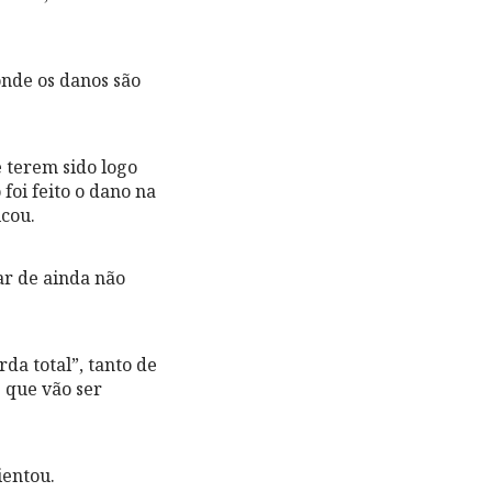
onde os danos são
 terem sido logo
 foi feito o dano na
icou.
ar de ainda não
a total”, tanto de
 que vão ser
ientou.