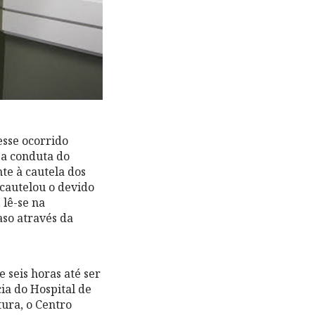
esse ocorrido
 a conduta do
te à cautela dos
acautelou o devido
 lê-se na
aso através da
 seis horas até ser
ia do Hospital de
tura, o Centro