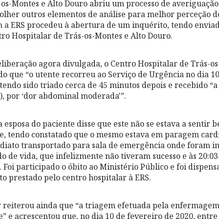
-os-Montes e Alto Douro abriu um processo de averiguação
olher outros elementos de análise para melhor perceção do
m a ERS procedeu à abertura de um inquérito, tendo envia
ro Hospitalar de Trás-os-Montes e Alto Douro.
liberação agora divulgada, o Centro Hospitalar de Trás-os
do que “o utente recorreu ao Serviço de Urgência no dia 10
 tendo sido triado cerca de 45 minutos depois e recebido “a
), por ‘dor abdominal moderada'”.
a esposa do paciente disse que este não se estava a sentir 
te, tendo constatado que o mesmo estava em paragem cardi
ediato transportado para sala de emergência onde foram i
o de vida, que infelizmente não tiveram sucesso e às 20:03 
 Foi participado o óbito ao Ministério Público e foi dispensa
to prestado pelo centro hospitalar à ERS.
r reiterou ainda que “a triagem efetuada pela enfermagem f
” e acrescentou que, no dia 10 de fevereiro de 2020, entre 