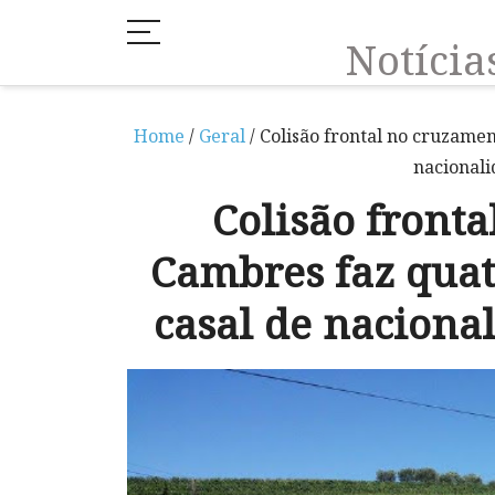
Notíci
Home
/
Geral
/ Colisão frontal no cruzame
nacional
Colisão front
Cambres faz quat
casal de nacion