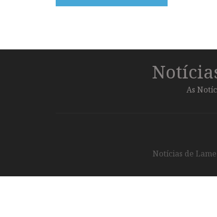
Notíci
As Notíc
Notícias de Lameg