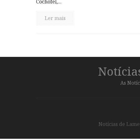
Cochofel,...
Ler mais
Notíci
As Notíc
Notícias de Lameg