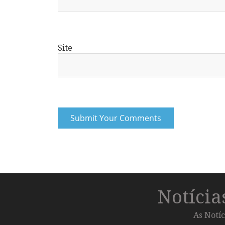
Site
Notíci
As Notíc