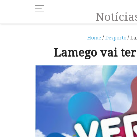
Notíci
Home
/
Desporto
/ La
Lamego vai ter