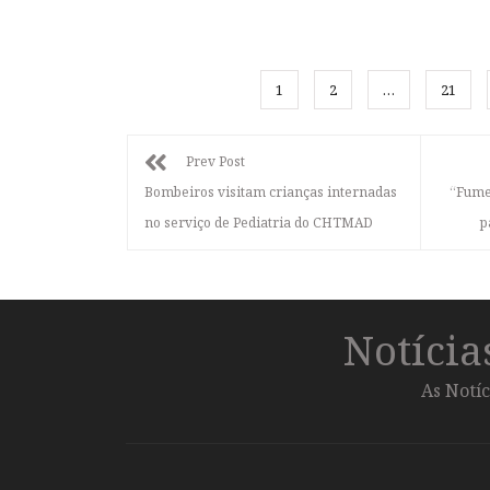
1
2
…
21
Prev Post
Bombeiros visitam crianças internadas
“Fumei
no serviço de Pediatria do CHTMAD
p
Notíci
As Notíc