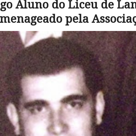
igo Aluno do Liceu de La
menageado pela Associa