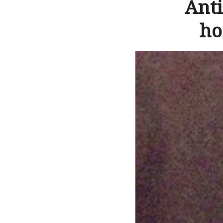
Ant
ho