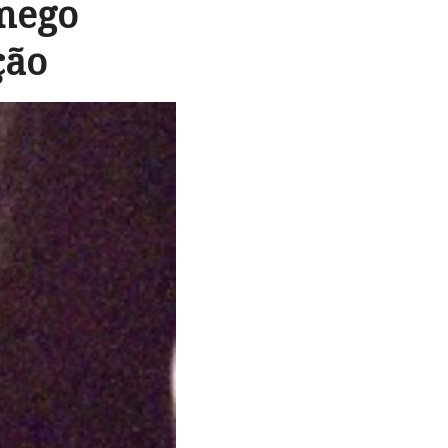
mego
ção