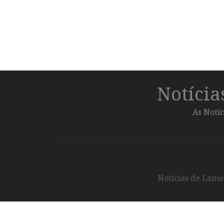
Notíci
As Notíc
Notícias de Lameg