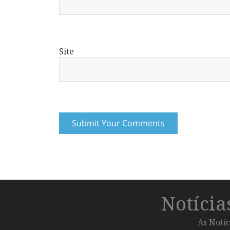
Site
Notíci
As Notíc