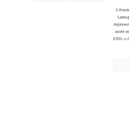
O Presi
Lamego
represen
norte n
(CES), o 