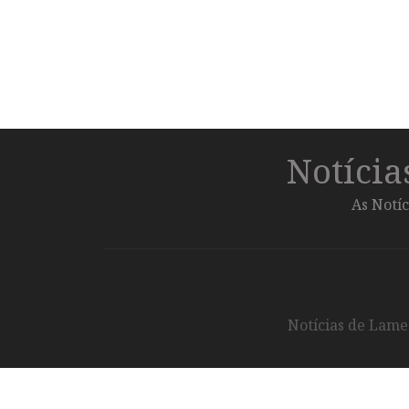
Notíci
As Notíc
Notícias de Lameg