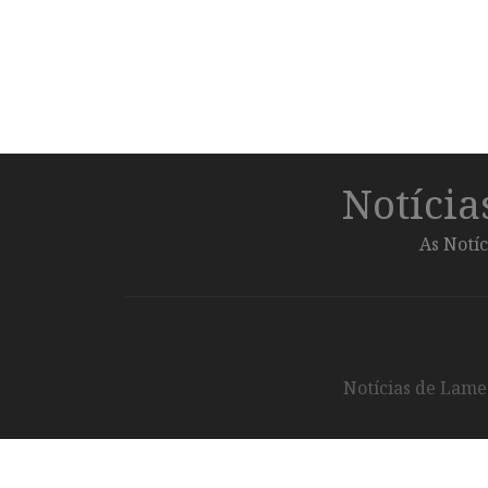
Notíci
As Notíc
Notícias de Lameg