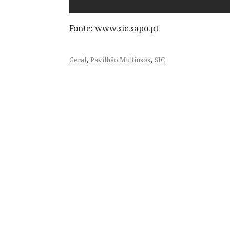
Fonte: www.sic.sapo.pt
,
,
Geral
Pavilhão Multiusos
SIC