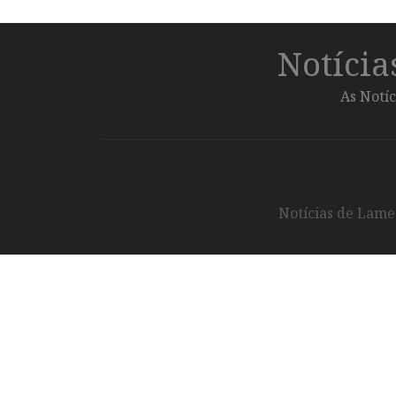
Notíci
As Notíc
Notícias de Lameg