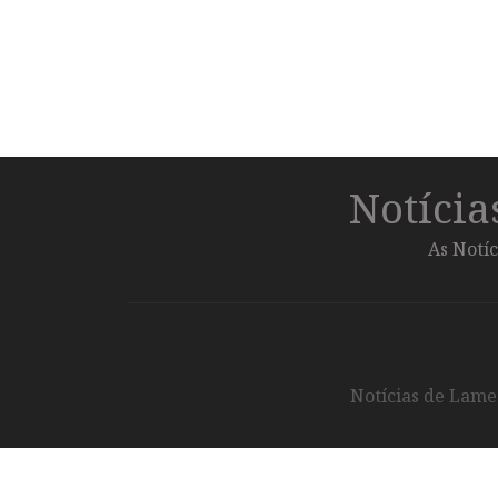
Notíci
As Notíc
Notícias de Lameg