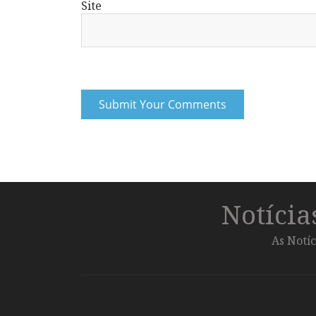
Site
Notíci
As Notíc