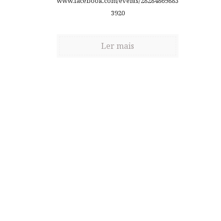
www.facebook.com/events/28284869883
3920
Ler mais