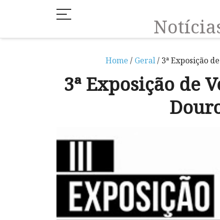
Notíci
Home
/
Geral
/ 3ª Exposição d
3ª Exposição de V
Dour