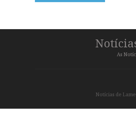
Notíci
As Notíc
Notícias de Lameg