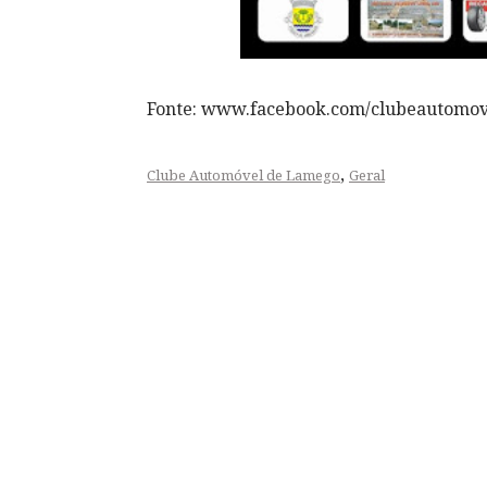
Fonte: www.facebook.com/clubeautomo
,
Clube Automóvel de Lamego
Geral