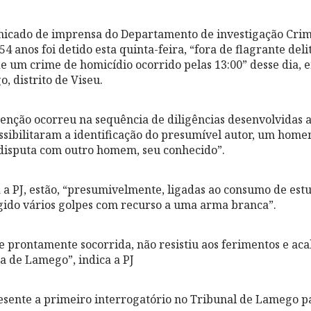
cado de imprensa do Departamento de investigação Crimi
4 anos foi detido esta quinta-feira, “fora de flagrante deli
e um crime de homicídio ocorrido pelas 13:00” desse dia,
, distrito de Viseu.
tenção ocorreu na sequência de diligências desenvolvidas 
ssibilitaram a identificação do presumível autor, um hom
disputa com outro homem, seu conhecido”.
a a PJ, estão, “presumivelmente, ligadas ao consumo de estu
ligido vários golpes com recurso a uma arma branca”.
de prontamente socorrida, não resistiu aos ferimentos e ac
a de Lamego”, indica a PJ
resente a primeiro interrogatório no Tribunal de Lamego p