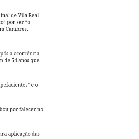
nal de Vila Real
to” por ser “o
 em Cambres,
após a ocorrência
em de 54 anos que
pefacientes” e o
abou por falecer no
ara aplicação das