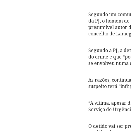
Segundo um comuni
da PJ, o homem de 5
presumível autor d
concelho de Lamego
Segundo a PJ, a de
do crime e que “po
se envolveu numa 
As razões, continu
suspeito terá “inf
“A vítima, apesar 
Serviço de Urgênci
O detido vai ser p