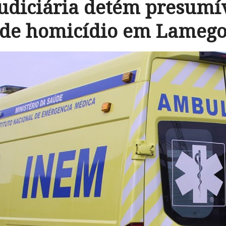
Judiciária detém presumí
de homicídio em Lameg