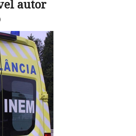
vel autor
o