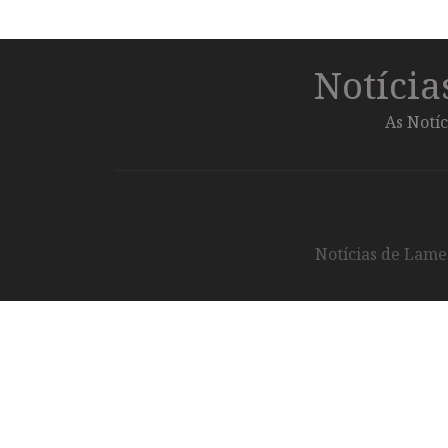
Notíci
As Notíc
Notícias de Lameg