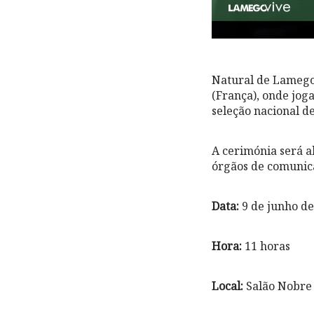
Natural de Lamego
(França), onde jog
seleção nacional d
A cerimónia será ab
órgãos de comunica
Data:
9 de junho de
Hora:
11 horas
Local:
Salão Nobre 