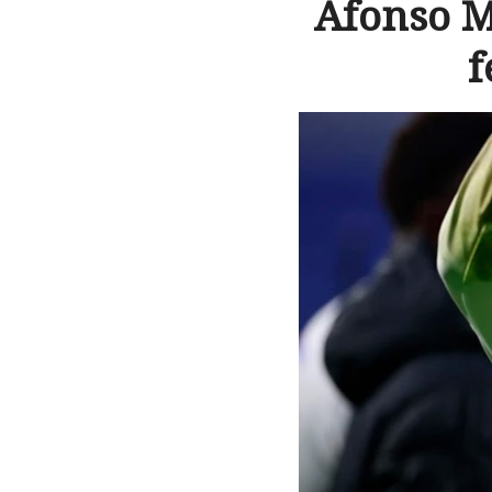
Afonso M
f