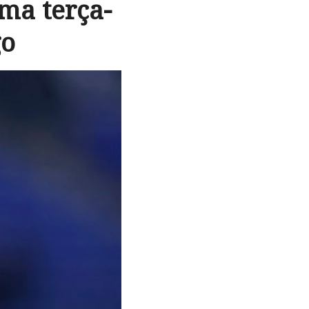
ma terça-
go