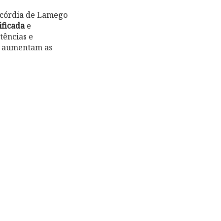
ricórdia de Lamego
ificada
e
tências e
 e aumentam as