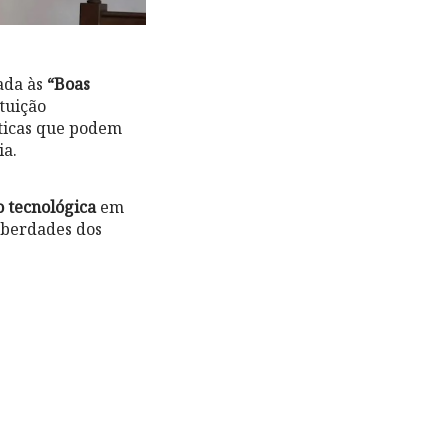
cada às
“Boas
tuição
áticas que podem
ia.
o tecnológica
em
liberdades dos