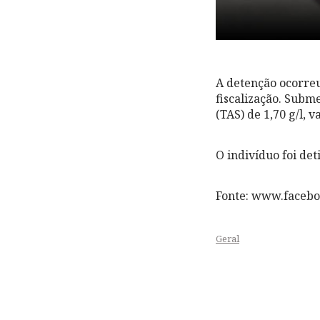
A detenção ocorreu
fiscalização. Subm
(TAS) de 1,70 g/l, v
O indivíduo foi det
Fonte: www.faceb
Geral