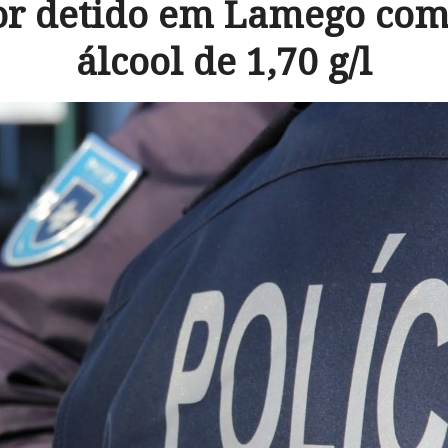
r detido em Lamego com
álcool de 1,70 g/l