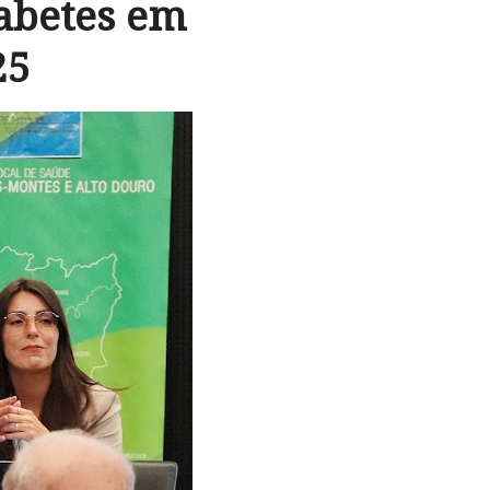
iabetes em
25