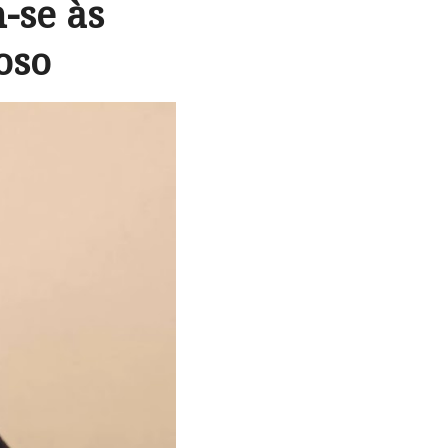
-se às
oso