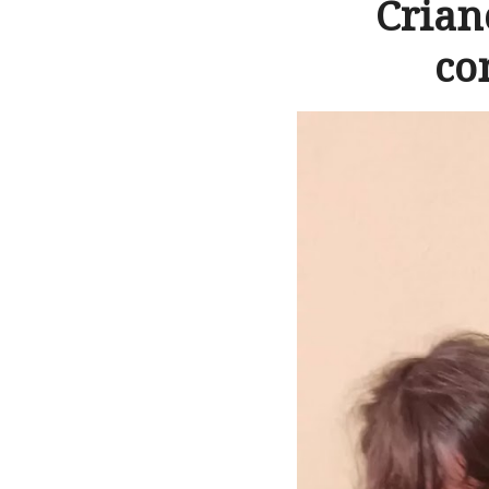
Crian
co