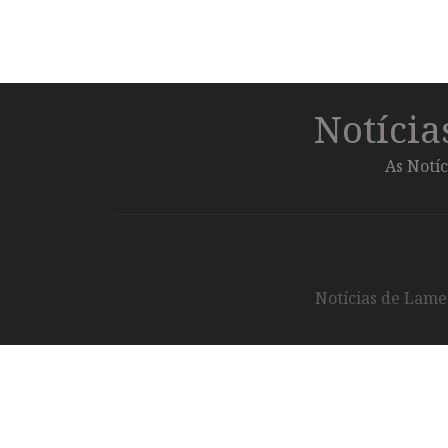
Notíci
As Notíc
Notícias de Lameg