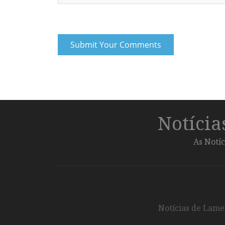
Notíci
As Notíc
Notícias de Lameg