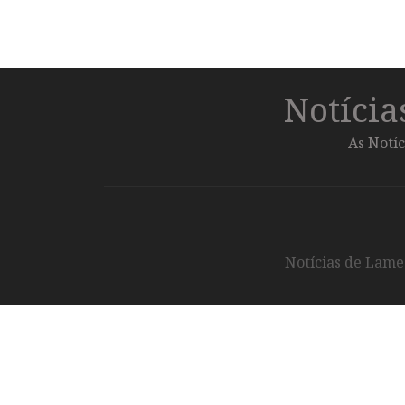
Notíci
As Notíc
Notícias de Lameg