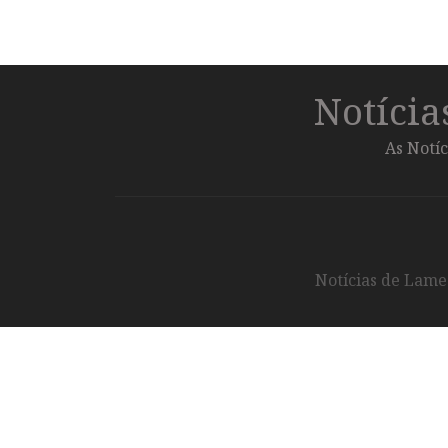
Notíci
As Notíc
Notícias de Lameg