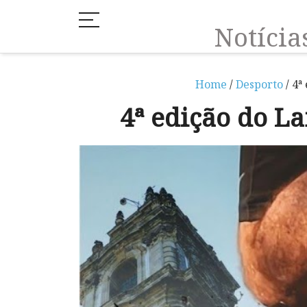
Notíci
Home
/
Desporto
/ 4ª
4ª edição do L