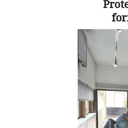
Prot
fo