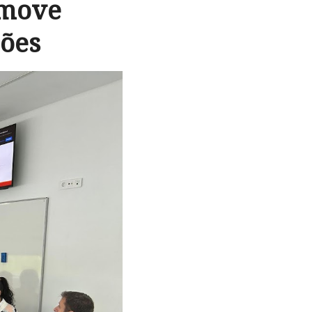
omove
ões