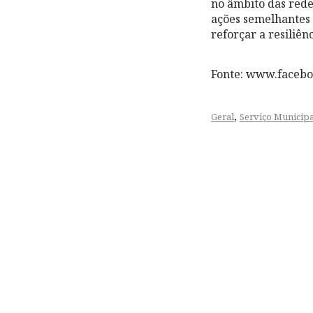
no âmbito das redes
ações semelhantes 
reforçar a resiliên
Fonte: www.faceb
,
Geral
Serviço Municipa