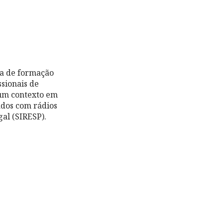
ma de formação
ssionais de
num contexto em
ados com rádios
al (SIRESP).