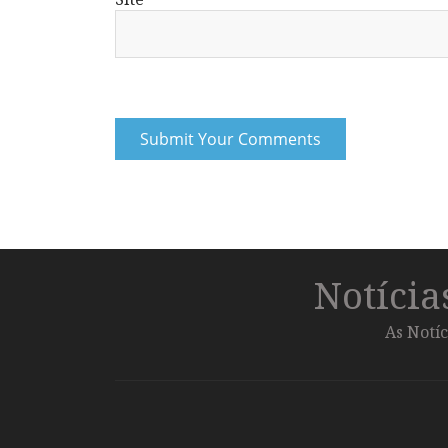
Notíci
As Notíc