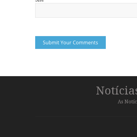
Notíci
As Notíc