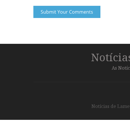
Notíci
As Notíc
Notícias de Lameg