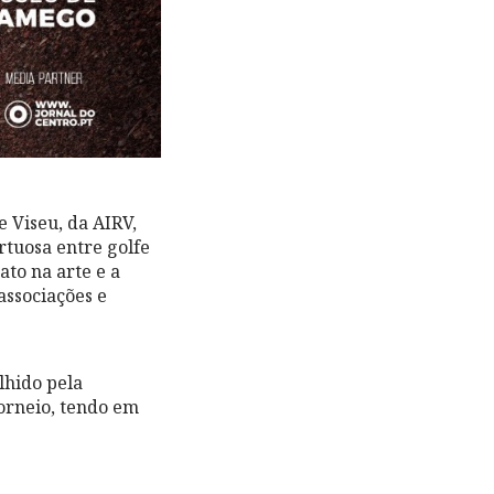
 Viseu, da AIRV,
rtuosa entre golfe
ato na arte e a
associações e
lhido pela
torneio, tendo em