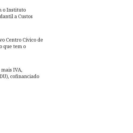
o Instituto
dantil a Custos
vo Centro Cívico de
o que tem o
 mais IVA,
DU), cofinanciado