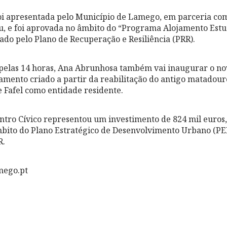
oi apresentada pelo Município de Lamego, em parceria com 
eu, e foi aprovada no âmbito do “Programa Alojamento Estu
iado pelo Plano de Recuperação e Resiliência (PRR).
, pelas 14 horas, Ana Abrunhosa também vai inaugurar o no
ento criado a partir da reabilitação do antigo matadour
 Fafel como entidade residente.
ntro Cívico representou um investimento de 824 mil euros,
bito do Plano Estratégico de Desenvolvimento Urbano (PE
R.
mego.pt