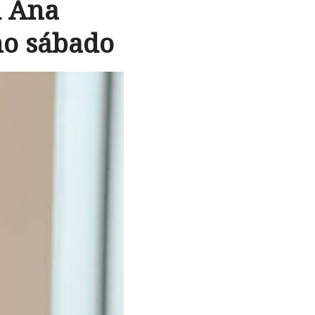
l Ana
o sábado