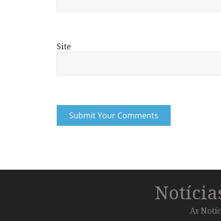
Site
Notíci
As Notíc