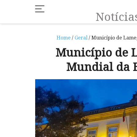
Notíci
Home
/
Geral
/ Município de Lameg
Município de 
Mundial da E