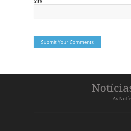
Site
Notíci
As Notíc