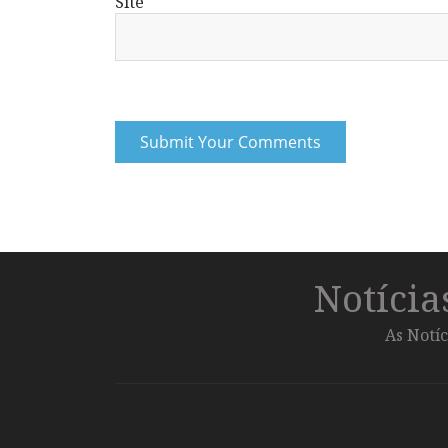
Site
Notíci
As Notíc