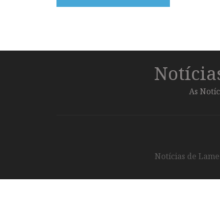
Notíci
As Notíc
Notícias de Lameg