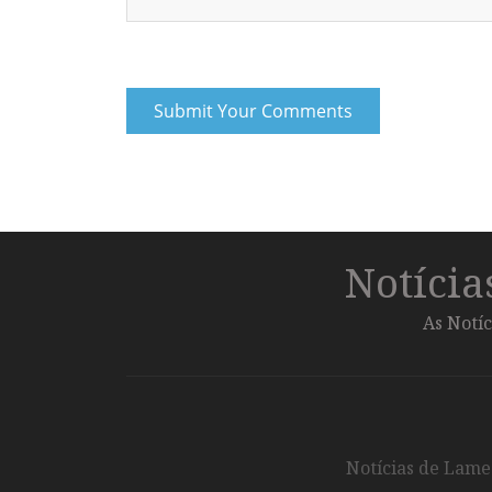
Notíci
As Notíc
Notícias de Lameg